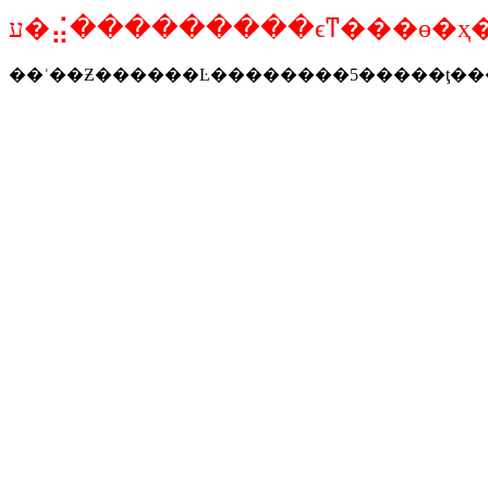
ע�⣬���������ϵͳ���ɵ�ҳ
��ʾ��Ƶ������Ŀ��������5�����ţ�����label5(channelD