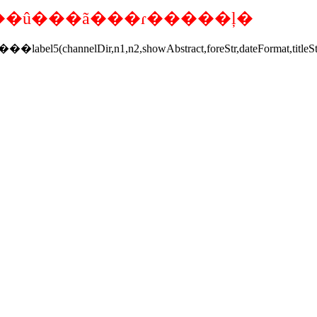
��û���ã���ɾ�����ļ�
ir,n1,n2,showAbstract,foreStr,dateFormat,titleSty