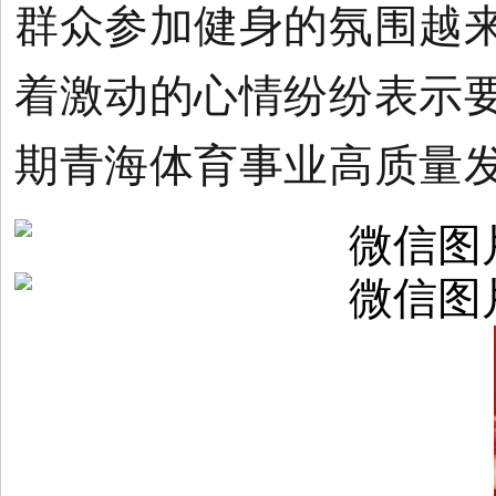
群众参加健身的氛围越
着激动的心情纷纷表示
期青海体育事业高质量