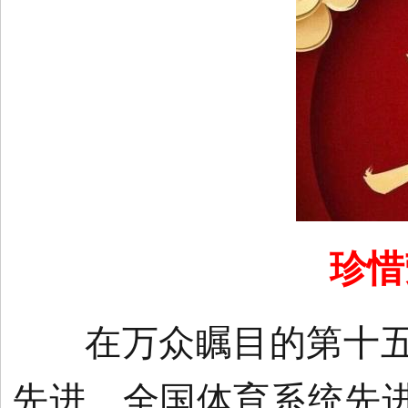
珍
在万众瞩目的第十
先进、全国体育系统先