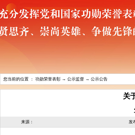
您当前的位置 ：
功勋荣誉表彰
→
公示监督
→
公示公告
关
来源：
发布